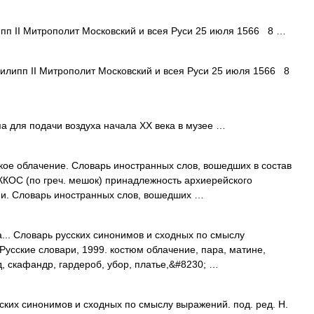
п II Митрополит Московский и всея Руси 25 июля 1566 8 …
липп II Митрополит Московский и всея Руси 25 июля 1566 8
а для подачи воздуха начала XX века в музее …
кое облачение. Словарь иностранных слов, вошедших в состав
АККОС (по греч. мешок) принадлежность архиерейского
и. Словарь иностранных слов, вошедших …
... Словарь русских синонимов и сходных по смыслу
 Русские словари, 1999. костюм облачение, пара, матине,
д, скафандр, гардероб, убор, платье,&#8230; …
ских синонимов и сходных по смыслу выражений. под. ред. Н.