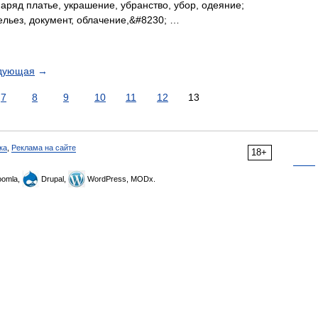
наряд платье, украшение, убранство, убор, одеяние;
ельез, документ, облачение,&#8230; …
дующая
→
7
8
9
10
11
12
13
ка
,
Реклама на сайте
18+
omla,
Drupal,
WordPress, MODx.