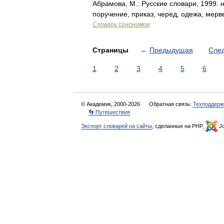
Абрамова, М.: Русские словари, 1999. 
поручение, приказ; черед, одежа, мерв
Словарь синонимов
Страницы
←
Предыдущая
Сле
1
2
3
4
5
6
© Академик, 2000-2026
Обратная связь:
Техподдерж
👣 Путешествия
Экспорт словарей на сайты
, сделанные на PHP,
Jo