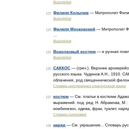
Википедия
Филипп Колычев
— Митрополит Филип
123
Википедия
Филипп Московский
— Митрополит Фи
124
…
Википедия
Водолазный костюм
— и ручная помп
125
Википедия
САККОС
— (греч.). Верхнее архиерейс
126
русского языка. Чудинов А.Н., 1910. С
облачения, род священнической фелон
Словарь иностранных слов русского языка
костюм
— См. платье в костюме Адама
127
выражений. под. ред. Н. Абрамова, М.:
комбинезон, одежа, фрак, туалет, наря
Словарь синонимов
наряд
— См. украшение... Словарь рус
128