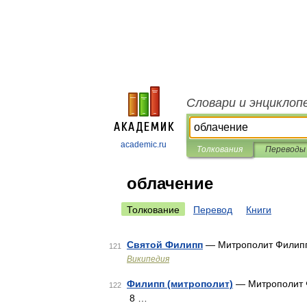
Словари и энциклоп
academic.ru
Толкования
Переводы
облачение
Толкование
Перевод
Книги
Святой Филипп
— Митрополит Филипп 
121
Википедия
Филипп (митрополит)
— Митрополит Ф
122
8 …